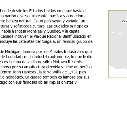
tiende desde los Estados Unidos en el sur hasta el
una nación diversa, tolerante, pacífica y acogedora,
te belleza natural. Es un país vasto y variado, un
uras y sofisticada cultura. Las ciudades principales
 habla francesa Montreal y Quebec, y la capital
e Canadá incluyen el Parque Nacional Banff ubicado en
ncluye las cataratas del Niágara, un famoso grupo de
 de Michigan, famosa por los Murales Industriales que
 de la ciudad con la industria automotriz, lo que le dio
n es la cuna de la discográfica Motown Records.
famosa por su arquitectura atrevida y tiene un perfil en
 Centro John Hancock, la torre Willis de 1,451 pies
tilo neogótico. La ciudad también es famosa por sus
icago con sus famosas obras impresionistas y
Ciudades que visitan:
REAL / QUEBEC / OTTAWA/ NIAGARA / DE