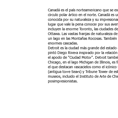
Canadá es el país norteamericano que se ex
círculo polar ártico en el norte. Canadá es 
conocida por su naturaleza y su impresionan
lugar que vale la pena conocer por sus avent
incluyen la enorme Toronto, las ciudades de
Ottawa. Las vastas franjas de naturaleza d
un lago en las Montañas Rocosas. También i
enormes cascadas.
Detroit es la ciudad más grande del estado
pintó Diego Rivera inspirado por la relación
el apodo de "Ciudad Motor". Detroit tambié
Chicago, en el lago Michigan de Illinois, es 
el que destacan rascacielos como el icónico
(antigua torre Sears) y Tribune Tower de es
museos, incluido el Instituto de Arte de Ch
posimpresionistas.
TORONTO / MONT