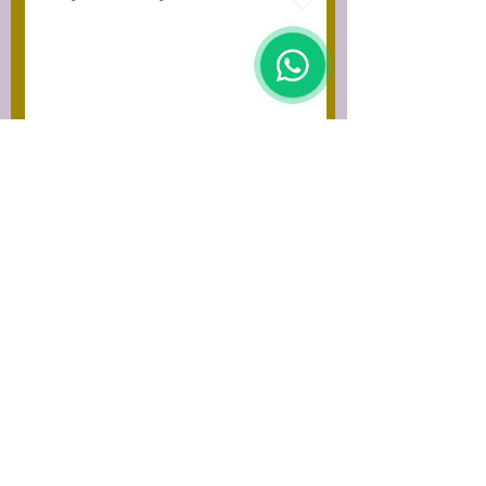
Enviar
CORIMA TOURS
Corima Tours EVT Leg. 13181 RES 1315/8
Gorostiaga 2355 Piso 4to. Oficina 404
(C1426CTQ) Buenos Aires Argentina
Tel:
+54(11) 4899-1701
/
+54(11)5357-
1616
Whatsapp:
+54 (911) 3099-6448
E-mail:
info@corimatours.com